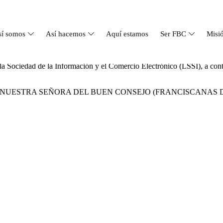
sí somos
Así hacemos
Aquí estamos
Ser FBC
Misi
a Sociedad de la Información y el Comercio Electrónico (LSSI), a conti
UESTRA SEÑORA DEL BUEN CONSEJO (FRANCISCANAS D