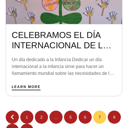
CELEBRAMOS EL DÍA
INTERNACIONAL DE LOS
DERECHOS DEL NIÑO
Un día dedicado a la Infancia Dedicar un día
internacional a la infancia sirve para hacer un
llamamiento mundial sobre las necesidades de los
más pequeños y para reconocer la labor de las
personas que cada día trabajan para que los niños
LEARN MORE
y niñas tengan un futuro mejor. Naciones Unidas
celebra el Día Universal del …
1
2
…
5
6
7
8