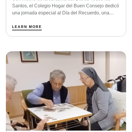
Recuerdo
Santos, el Colegio Hogar del Buen Consejo dedicó
una jornada especial al Día del Recuerdo, una
actividad pensada para honrar a los seres queridos
que ya no están. Los alumnos participaron
LEARN MORE
escribiendo cartas, mensajes y pensamientos en
los que expresaron sus sentimientos,
agradecimientos y recuerdos …