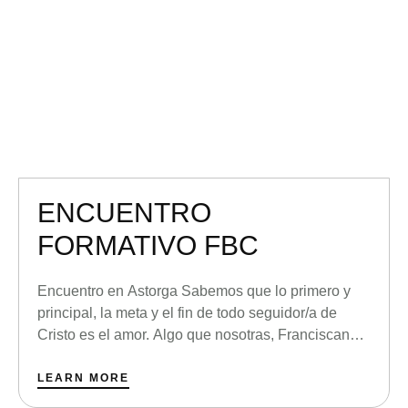
ENCUENTRO
FORMATIVO FBC
Encuentro en Astorga Sabemos que lo primero y
principal, la meta y el fin de todo seguidor/a de
Cristo es el amor. Algo que nosotras, Franciscanas
de Nuestra Señora del Buen Consejo e hijas de M.
Teresa Rodón Asencio, queremos conseguir con
LEARN MORE
todos los elementos que constituyen nuestra vida