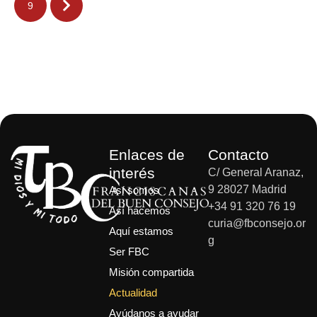
9
Enlaces de
Contacto
interés
C/ General Aranaz,
9 28027 Madrid
Así somos
+34 91 320 76 19
Así hacemos
curia@fbconsejo.or
Aquí estamos
g
Ser FBC
Misión compartida
Actualidad
Ayúdanos a ayudar