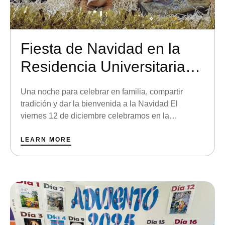
Fiesta de Navidad en la
Residencia Universitaria
Madre Teresa Rodón
Una noche para celebrar en familia, compartir
tradición y dar la bienvenida a la Navidad El
viernes 12 de diciembre celebramos en la
Residencia Universitaria Madre Teresa Rodón
nuestra esperada Fiesta de Navidad, una de esas
LEARN MORE
citas que unen, emocionan y crean recuerdos que
acompañan todo el curso. Fue una jornada llena de
convivencia, música, …