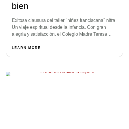
bien
Exitosa clausura del taller "niñez franciscana" nifra
Un viaje espiritual desde la infancia. Con gran
alegría y satisfacción, el Colegio Madre Teresa
Rodón celebra la culminación de las actividades
del taller pastoral NIFRA (Niñez Franciscana). Este
LEARN MORE
programa, pieza fundamental de nuestro plan
pastoral, tiene como misión principal sembrar en
los corazones de nuestros estudiantes la …