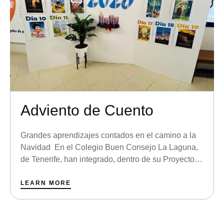
Adviento de Cuento
Grandes aprendizajes contados en el camino a la
Navidad En el Colegio Buen Consejo La Laguna,
de Tenerife, han integrado, dentro de su Proyecto
de Centro de este curso, un Calendario de
Adviento particular. A través del maravilloso mundo
LEARN MORE
de los cuentos, desde los más peques a los
mayores, van desvelando la lectura que aporta …