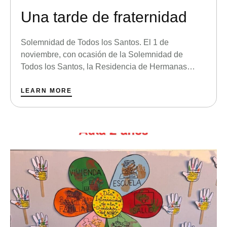
Una tarde de fraternidad
Solemnidad de Todos los Santos. El 1 de
noviembre, con ocasión de la Solemnidad de
Todos los Santos, la Residencia de Hermanas
Mayores de Aravaca acogió una celebración
comunitaria especialmente significativa. Las
LEARN MORE
hermanas se reunieron para vivir una tarde
marcada por la alegría compartida, la fraternidad y
la memoria espiritual. Para este encuentro, la sala
…