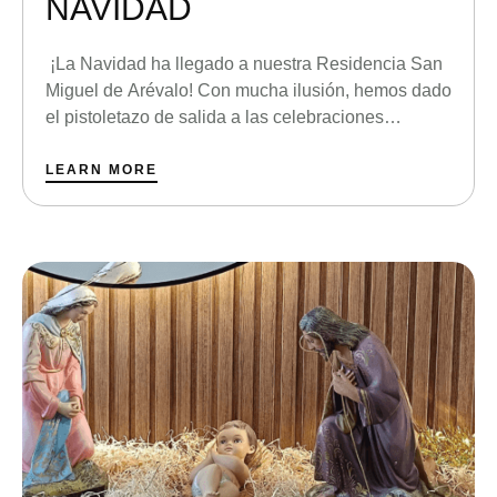
NAVIDAD
¡La Navidad ha llegado a nuestra Residencia San
Miguel de Arévalo! Con mucha ilusión, hemos dado
el pistoletazo de salida a las celebraciones
navideñas el pasado sábado 29 de noviembre con
una visita muy especial: la Tuna de Madrid nos
LEARN MORE
acompañó con su música, llenando cada rincón de
alegría y espíritu festivo. Desde entonces, no …