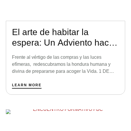
El arte de habitar la
espera: Un Adviento hacia
lo esencial
Frente al vértigo de las compras y las luces
efímeras, redescubramos la hondura humana y
divina de prepararse para acoger la Vida. 1 DE
DICIEMBRE El calendario marca el inicio de un
nuevo mes, pero nuestras calles llevan semanas
LEARN MORE
gritándonos que ya es Navidad. Los escaparates
brillan, las ofertas se acumulan en nuestros
teléfonos y …