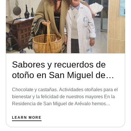
Sabores y recuerdos de
otoño en San Miguel de
Arévalo
Chocolate y castañas. Actividades otoñales para el
bienestar y la felicidad de nuestros mayores En la
Residencia de San Miguel de Arévalo hemos
disfrutado de un otoño lleno de momentos
especiales y actividades pensadas para estimular
LEARN MORE
las habilidades cognitivas, mejorar el bienestar