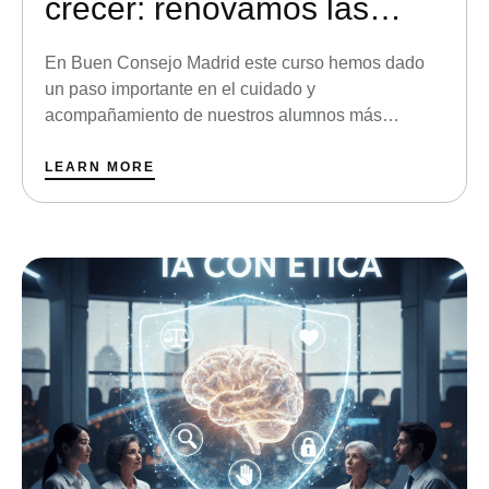
crecer: renovamos las
aulas de Educación
En Buen Consejo Madrid este curso hemos dado
Infantil.
un paso importante en el cuidado y
acompañamiento de nuestros alumnos más
pequeños: hemos renovado las aulas de
Educación Infantil para ofrecerles un entorno aún
LEARN MORE
más acogedor, alegre y seguro. El aprendizaje en
estas etapas primeras se construye desde la
experiencia, el movimiento, el juego y la …