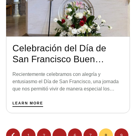
Celebración del Día de
San Francisco Buen
Consejo Madrid
Recientemente celebramos con alegría y
entusiasmo el Día de San Francisco, una jornada
que nos permitió vivir de manera especial los
valores que nos inspira nuestro santo: fraternidad,
sencillez y compromiso con los demás. La mañana
LEARN MORE
comenzó con una eucaristía, momento central en el
que toda la comunidad educativa se reunió para
reflexionar sobre el …
1
2
…
6
7
8
9