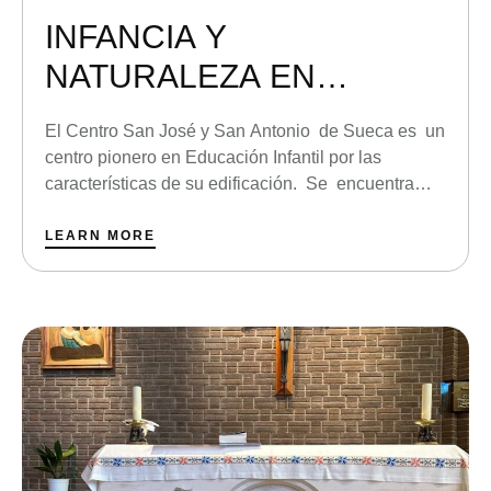
INFANCIA Y
NATURALEZA EN
ARMONÍA
El Centro San José y San Antonio de Sueca es un
centro pionero en Educación Infantil por las
características de su edificación. Se encuentra
enclavado en una finca de 8.000 metros cuadrados
en las afueras de la ciudad de Sueca (Valencia),
LEARN MORE
entre campos de naranjos. Cuenta con grandes
patios de césped natural donde salen los …