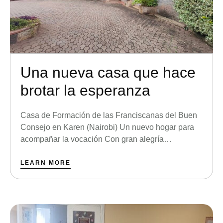
Una nueva casa que hace
brotar la esperanza
Casa de Formación de las Franciscanas del Buen
Consejo en Karen (Nairobi) Un nuevo hogar para
acompañar la vocación Con gran alegría
compartimos una hermosa noticia para toda la
familia de las Franciscanas del Buen Consejo: la
LEARN MORE
Congregación ha adquirido una nueva casa en
Karen, un apacible y verde barrio de Nairobi
(Kenia), que se …