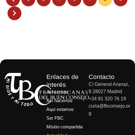
Enlaces de
Contacto
interés
C/ General Aranaz,
9 28027 Madrid
Así somos
+34 91 320 76 19
Así hacemos
curia@fbconsejo.or
Aquí estamos
g
Ser FBC
Misión compartida