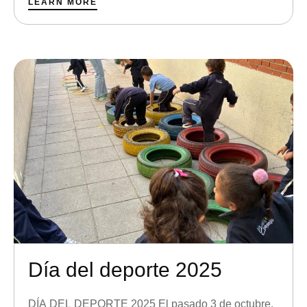
en Asís, un encuentro sin precedentes que supuso
LEARN MORE
un antes y un después en …
Día del deporte 2025
DÍA DEL DEPORTE 2025 El pasado 3 de octubre,