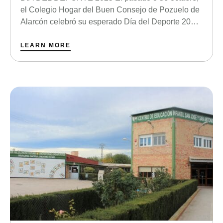
el Colegio Hogar del Buen Consejo de Pozuelo de
Alarcón celebró su esperado Día del Deporte 2025,
una jornada llena de energía, compañerismo y
pasión por la actividad física. Este año con San
LEARN MORE
Francisco como protagonista del evento, presente
en las banderas de cada clase para insuflar …