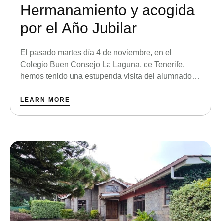
Hermanamiento y acogida
por el Año Jubilar
El pasado martes día 4 de noviembre, en el
Colegio Buen Consejo La Laguna, de Tenerife,
hemos tenido una estupenda visita del alumnado
del tercer ciclo y de la ESO de nuestro Colegio
hermano en la isla, el Colegio Buen Consejo de
LEARN MORE
Icod. Se trasladaron a nuestra ciudad con motivo
de una visita a la …