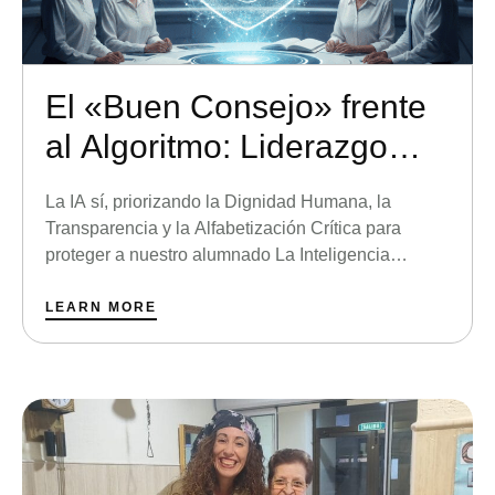
El «Buen Consejo» frente
al Algoritmo: Liderazgo
Ético de las Franciscanas
La IA sí, priorizando la Dignidad Humana, la
en la Era de la IA
Transparencia y la Alfabetización Crítica para
proteger a nuestro alumnado La Inteligencia
Artificial (IA) se ha convertido en una realidad
ineludible en el ecosistema educativo. Para la
LEARN MORE
Congregación de Franciscanas del Buen Consejo,
este cambio tecnológico no es solo una cuestión de
herramientas, sino de ética y …