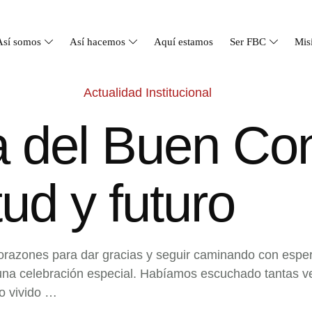
Así somos
Así hacemos
Aquí estamos
Ser FBC
Mis
Actualidad Institucional
a del Buen Co
tud y futuro
orazones para dar gracias y seguir caminando con esper
una celebración especial. Habíamos escuchado tantas ve
io vivido …