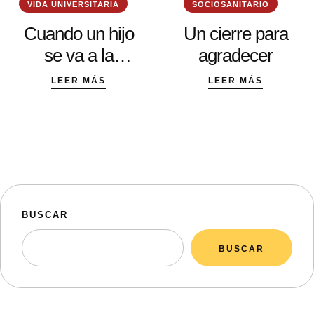
VIDA UNIVERSITARIA
SOCIOSANITARIO
Cuando un hijo
Un cierre para
se va a la
agradecer
universidad:
LEER MÁS
LEER MÁS
aprender a soltar
sin dejar de
acompañar
BUSCAR
BUSCAR