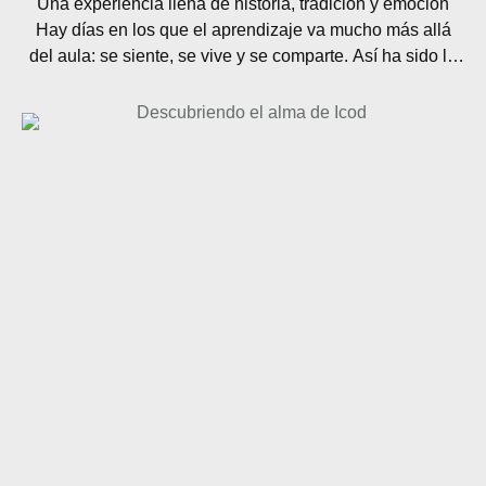
Una experiencia llena de historia, tradición y emoción
Hay días en los que el aprendizaje va mucho más allá
del aula: se siente, se vive y se comparte. Así ha sido la
salida del alumnado del Colegio Buen Consejo de Icod
de los Vinos (Tenerife) al Parque del Drago, un lugar
emblemático de su municipio …