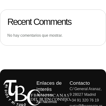
Recent Comments
No hay comentarios que mostrar.
Enlaces de
Contacto
interés
C/ General Aranaz,
9 28027 Madrid
Así somos
+34 91 320 76 19
Así hacemos
curia@fbconsejo.or