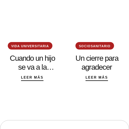
VIDA UNIVERSITARIA
SOCIOSANITARIO
Cuando un hijo
Un cierre para
se va a la
agradecer
universidad:
LEER MÁS
LEER MÁS
aprender a soltar
sin dejar de
acompañar