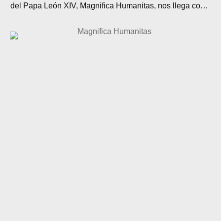
del Papa León XIV, Magnifica Humanitas, nos llega como
una palabra necesaria para este tiempo. No es
únicamente un documento sobre inteligencia artificial,
tecnología o transformación digital. Es, sobre todo, una
profunda llamada a custodiar la dignidad …